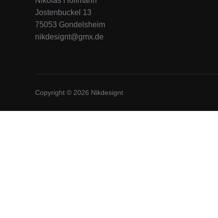
Nikolas Hoffmann
Jostenbuckel 13
75053 Gondelsheim
nikdesignt@gmx.de
Copyright © 2026 Nikdesignt