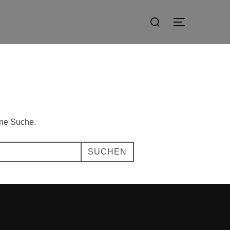
Suchen
SEITENLE
nach:
ine Suche.
SUCHEN