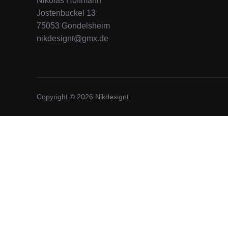
Nikolas Hoffmann
Jostenbuckel 13
75053 Gondelsheim
nikdesignt@gmx.de
Copyright © 2026 Nikdesignt