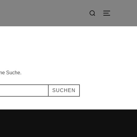
Suchen
SEITENLE
nach:
ine Suche.
SUCHEN