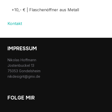
+10,- € | Flaschenöffner aus Metall
Kontakt
IMPRESSUM
Nikolas Hoffmann
Jostenbuckel 13
75053 Gondelsheim
nikdesignt@gmx.de
FOLGE MIR